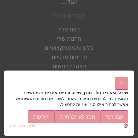
ועוד....
עמודים באתר
קצת עליי
החנות שלי
בלוג טיפים מקצועיים
מדיניות פרטיות
הצהרת נגישות
תיק עבודות
×
מפת האתר
שירלי גיא דיגיטל - תוכן, שיווק ובניית אתרים
משתמשים
פנו אליי בכל שאלה ובקשה
בעוגיות כדי להבטיח תפקוד האתר ולשפר את חוויית המשתמש.
אפשר לבחור אילו סוגי עוגיות להפעיל.
shirleyguy@hotmail.co.il
קבל הכל
הסר לא הכרחיות
העדפות
לחצו על האייקון לפנייה בוואטסאפ
מדיניות הפרטיות