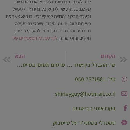
לכם לעבוד חכם יותר ולהגדיל את ההכנסות
שלכם. בנוסף, שירלי היא בלוגרית לייף סטייל
ובעלת הבלוג "החיים לפי שירלי", בו היא משתפת
רעיונות לזוגיות וזמן איכות. שירלי גם פעילה
חברתית ומתנדבת בעמותות למען קשישים,
חיילים וחולי סרטן.
לקריאת כל המאמרים שלי
הקודם
הבא
מה ההבדל בין אתר לבין עמוד נחיתה?
פרסום ממומן בפייסבוק בלי לשבור ת'ראש על קריאייטיב
טל': 050-7571561
shirleyguy@hotmail.co.il
בקרו אותי בפייסבוק
סמסו לי במסנג'ר של פייסבוק