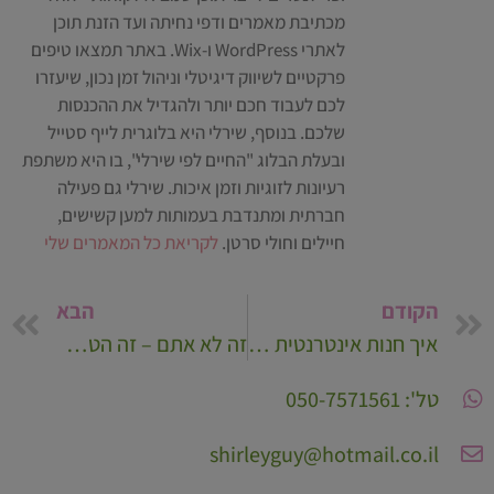
מכתיבת מאמרים ודפי נחיתה ועד הזנת תוכן
לאתרי WordPress ו-Wix. באתר תמצאו טיפים
פרקטיים לשיווק דיגיטלי וניהול זמן נכון, שיעזרו
לכם לעבוד חכם יותר ולהגדיל את ההכנסות
שלכם. בנוסף, שירלי היא בלוגרית לייף סטייל
ובעלת הבלוג "החיים לפי שירלי", בו היא משתפת
רעיונות לזוגיות וזמן איכות. שירלי גם פעילה
חברתית ומתנדבת בעמותות למען קשישים,
חיילים וחולי סרטן.
לקריאת כל המאמרים שלי
הקודם
הבא
איך חנות אינטרנטית של ישראכרט יכולה לשנות לכם את העסק מהקצה אל הקצה?
זה לא אתם – זה הטקסט שלכם! איך קורס כתיבה שיווקית של רב מסר ישנה לכם את כללי המשחק
טל': 050-7571561
shirleyguy@hotmail.co.il