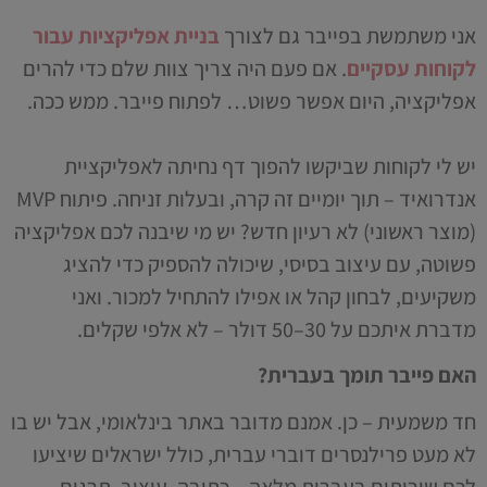
אני משתמשת בפייבר גם לצורך
בניית אפליקציות עבור
לקוחות עסקיים
. אם פעם היה צריך צוות שלם כדי להרים
אפליקציה, היום אפשר פשוט… לפתוח פייבר. ממש ככה.
יש לי לקוחות שביקשו להפוך דף נחיתה לאפליקציית
אנדרואיד – תוך יומיים זה קרה, ובעלות זניחה. פיתוח MVP
(מוצר ראשוני) לא רעיון חדש? יש מי שיבנה לכם אפליקציה
פשוטה, עם עיצוב בסיסי, שיכולה להספיק כדי להציג
משקיעים, לבחון קהל או אפילו להתחיל למכור. ואני
מדברת איתכם על 30–50 דולר – לא אלפי שקלים.
האם פייבר תומך בעברית?
חד משמעית – כן. אמנם מדובר באתר בינלאומי, אבל יש בו
לא מעט פרילנסרים דוברי עברית, כולל ישראלים שיציעו
לכם שירותים בעברית מלאה – כתיבה, עיצוב, תרגום,